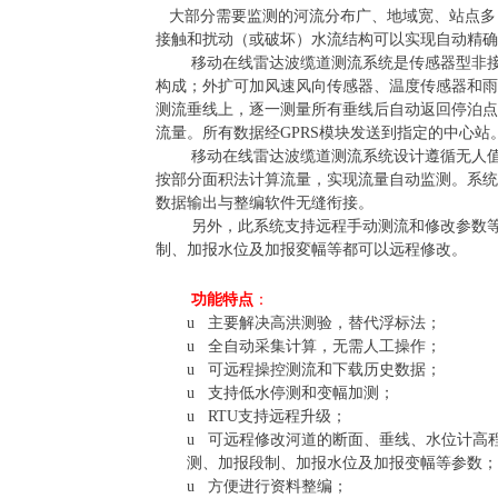
大部分需要监测的河流分布广、地域宽、站点多
接触和扰动（或破坏）水流结构可以实现自动精确
移动在线雷达波缆道测流系统是传感器型非
构成；外扩可加风速风向传感器、温度传感器和雨
测流垂线上，逐一测量所有垂线后自动返回停泊点
流量。所有数据经GPRS模块发送到指定的中心
移动在线雷达波缆道测流系统
设计遵循无人
按部分面积法计算流量，实现流量自动监测。系统
数据输出与整编软件无缝衔接。
另外，此系统支持远程手动测流和修改参数
制、加报水位及加报変幅等都可以远程修改。
功能特点
：
u
主要解决高洪测验，替代浮标法；
u
全自动采集计算，无需人工操作；
u
可远程操控测流和下载历史数据；
u
支持低水停测和变幅加测；
u
RTU
支持远程升级；
u
可远程修改河道的断面、垂线、水位计高
测、加报段制、加报水位及加报变幅等参数；
u
方便进行资料整编；